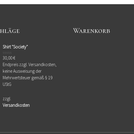
hläge
Warenkorb
Shirt "Society"
30,00
€
Bewertet
mit
Endpreis zzgl. Versandkosten,
0
keine Ausweisung der
von
5
Mehrwertsteuer gemäß § 19
UStG
zzgl.
Versandkosten